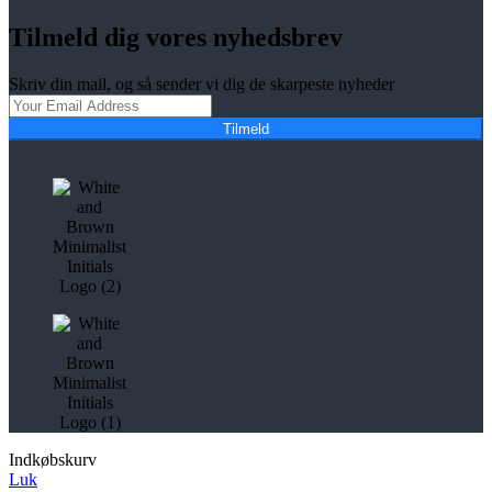
Tilmeld dig vores nyhedsbrev
Skriv din mail, og så sender vi dig de skarpeste nyheder
Tilmeld
Indkøbskurv
Luk