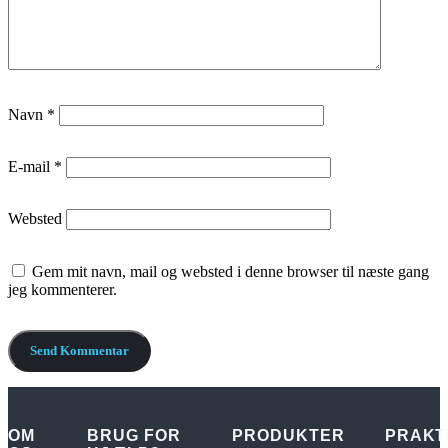
Navn
*
E-mail
*
Websted
Gem mit navn, mail og websted i denne browser til næste gang
jeg kommenterer.
OM
BRUG FOR
PRODUKTER
PRAKT