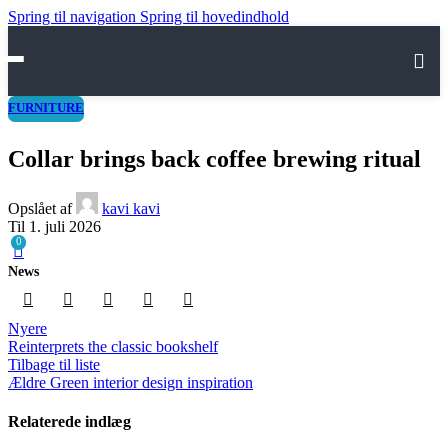
Spring til navigation
Spring til hovedindhold
HOME
FURNITURE
VORES PRODUKTER
Collar brings back coffee brewing ritual
OM OS
Opslået af
kavi kavi
HJÆLP
Til 1. juli 2026
0
Kontakt os
News
FAQ
Nyere
Handelsbetingelser
Reinterprets the classic bookshelf
Tilbage til liste
Ældre
Green interior design inspiration
Relaterede indlæg