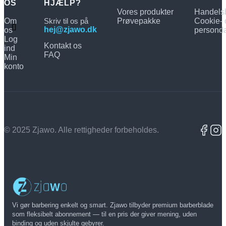
OS
HJÆLP?
Vores produkter
Handelsb
Om
Skriv til os på
Prøvepakke
Cookie- 
hej@zjawo.dk
os
personda
Log
Kontakt os
ind
FAQ
Min
konto
© 2025 Zjawo. Alle rettigheder forbeholdes.
Vi gør barbering enkelt og smart. Zjawo tilbyder premium barberblade
som fleksibelt abonnement — til en pris der giver mening, uden
binding og uden skjulte gebyrer.