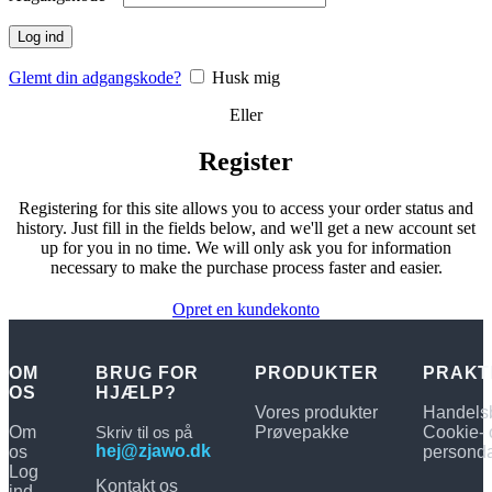
Kontakt os
Log ind
FAQ
Glemt din adgangskode?
Husk mig
Handelsbetingelser
Eller
Register
Registering for this site allows you to access your order status and
history. Just fill in the fields below, and we'll get a new account set
up for you in no time. We will only ask you for information
necessary to make the purchase process faster and easier.
Opret en kundekonto
OM
BRUG FOR
PRODUKTER
PRAKT
OS
HJÆLP?
Vores produkter
Handelsb
Om
Skriv til os på
Prøvepakke
Cookie- 
hej@zjawo.dk
os
personda
Log
Kontakt os
ind