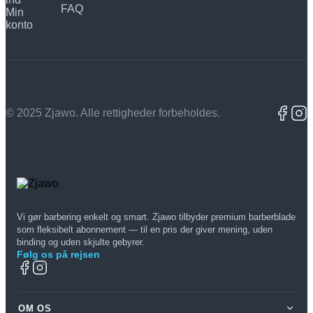
FAQ
Min
konto
© 2025 Zjawo. Alle rettigheder forbeholdes.
Vi gør barbering enkelt og smart. Zjawo tilbyder premium barberblade
som fleksibelt abonnement — til en pris der giver mening, uden
binding og uden skjulte gebyrer.
Følg os på rejsen
OM OS