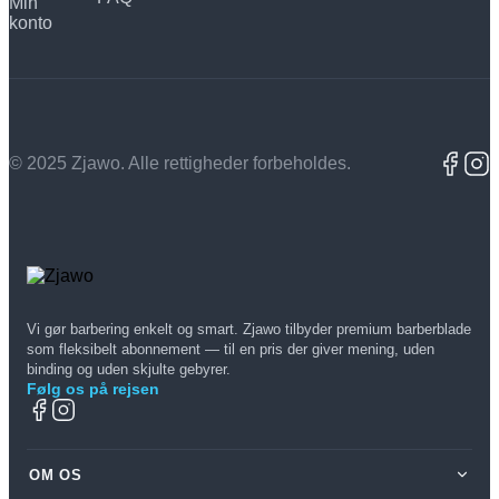
Min
konto
© 2025 Zjawo. Alle rettigheder forbeholdes.
Vi gør barbering enkelt og smart. Zjawo tilbyder premium barberblade
som fleksibelt abonnement — til en pris der giver mening, uden
binding og uden skjulte gebyrer.
Følg os på rejsen
OM OS