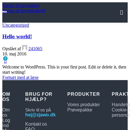
Spring til navigation
Spring til hovedindhold
HOME
Uncategorized
VORES PRODUKTER
Hello world!
OM OS
Opslået af
241065
10. maj 2016
HJÆLP
0
Welcome to WordPress. This is your first post. Edit or delete it, then
Kontakt os
start writing!
Fortsæt med at læse
FAQ
OM
BRUG FOR
PRODUKTER
PRAKT
Handelsbetingelser
OS
HJÆLP?
Vores produkter
Handelsb
Om
Skriv til os på
Prøvepakke
Cookie- 
hej@zjawo.dk
os
personda
Log
Kontakt os
ind
FAQ