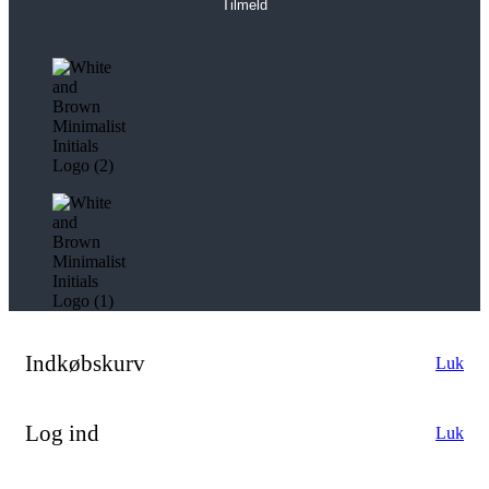
Tilmeld
Indkøbskurv
Luk
Log ind
Luk