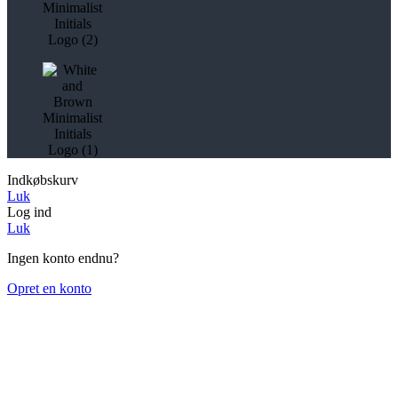
Indkøbskurv
Luk
Log ind
Luk
Ingen konto endnu?
Opret en konto