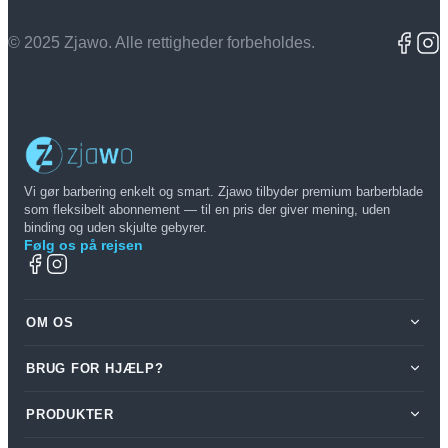
© 2025 Zjawo. Alle rettigheder forbeholdes.
Vi gør barbering enkelt og smart. Zjawo tilbyder premium barberblade
som fleksibelt abonnement — til en pris der giver mening, uden
binding og uden skjulte gebyrer.
Følg os på rejsen
OM OS
BRUG FOR HJÆLP?
Om os
Log ind
Min konto
PRODUKTER
Skriv til os på
hej@zjawo.dk