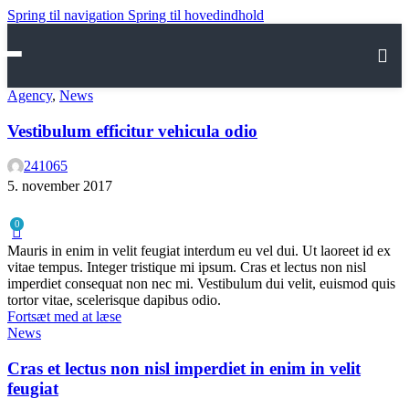
Spring til navigation
Spring til hovedindhold
HOME
Agency
,
News
VORES PRODUKTER
Vestibulum efficitur vehicula odio
OM OS
241065
5. november 2017
HJÆLP
0
Kontakt os
Mauris in enim in velit feugiat interdum eu vel dui. Ut laoreet id ex
vitae tempus. Integer tristique mi ipsum. Cras et lectus non nisl
FAQ
imperdiet consequat non nec mi. Vestibulum dui velit, euismod quis
tortor vitae, scelerisque dapibus odio.
Handelsbetingelser
Fortsæt med at læse
News
Cras et lectus non nisl imperdiet in enim in velit
feugiat