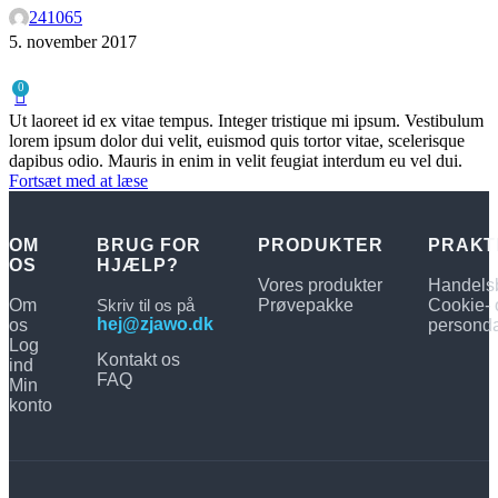
241065
5. november 2017
0
Ut laoreet id ex vitae tempus. Integer tristique mi ipsum. Vestibulum
lorem ipsum dolor dui velit, euismod quis tortor vitae, scelerisque
dapibus odio. Mauris in enim in velit feugiat interdum eu vel dui.
Fortsæt med at læse
OM
BRUG FOR
PRODUKTER
PRAKT
OS
HJÆLP?
Vores produkter
Handelsb
Om
Skriv til os på
Prøvepakke
Cookie- 
hej@zjawo.dk
os
personda
Log
Kontakt os
ind
FAQ
Min
konto