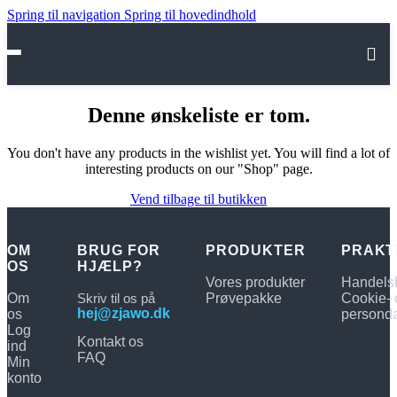
Spring til navigation
Spring til hovedindhold
HOME
VORES PRODUKTER
Denne ønskeliste er tom.
OM OS
You don't have any products in the wishlist yet. You will find a lot of
interesting products on our "Shop" page.
HJÆLP
Vend tilbage til butikken
Kontakt os
OM
BRUG FOR
PRODUKTER
PRAKT
OS
HJÆLP?
FAQ
Vores produkter
Handelsb
Om
Skriv til os på
Prøvepakke
Cookie- 
Handelsbetingelser
hej@zjawo.dk
os
personda
Log
Kontakt os
ind
FAQ
Min
konto