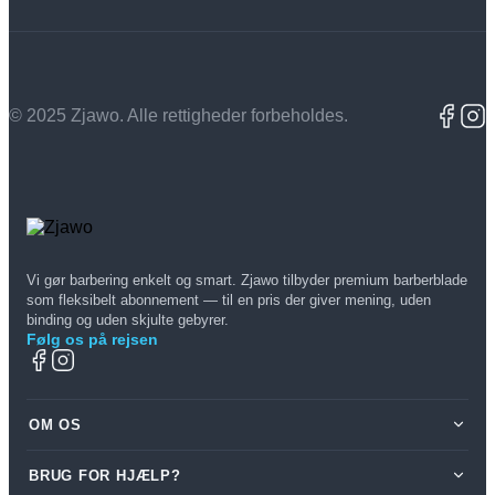
© 2025 Zjawo. Alle rettigheder forbeholdes.
Vi gør barbering enkelt og smart. Zjawo tilbyder premium barberblade
som fleksibelt abonnement — til en pris der giver mening, uden
binding og uden skjulte gebyrer.
Følg os på rejsen
OM OS
BRUG FOR HJÆLP?
Om os