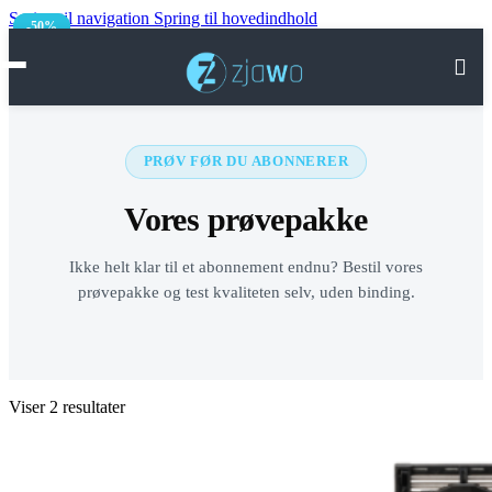
Spring til navigation
Spring til hovedindhold
-50%
-50%
HOME
VORES PRODUKTER
PRØV FØR DU ABONNERER
OM OS
Vores prøvepakke
HJÆLP
Ikke helt klar til et abonnement endnu? Bestil vores
Kontakt os
prøvepakke og test kvaliteten selv, uden binding.
FAQ
Handelsbetingelser
Viser 2 resultater