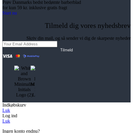
Prøv Danmarks bedst bedømte barberblad
for kun 59 kr. inklusive gratis fragt
Start nu
Tilmeld dig vores nyhedsbrev
Skriv din mail, og så sender vi dig de skarpeste nyheder
Tilmeld
Indkøbskurv
Luk
Log ind
Luk
Ingen konto endnu?