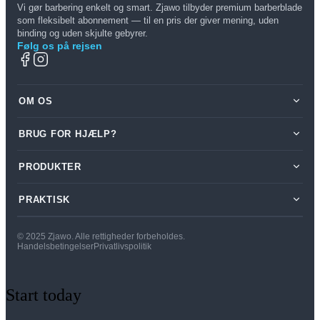
Vi gør barbering enkelt og smart. Zjawo tilbyder premium barberblade
som fleksibelt abonnement — til en pris der giver mening, uden
binding og uden skjulte gebyrer.
Følg os på rejsen
OM OS
BRUG FOR HJÆLP?
Om os
Log ind
Min konto
PRODUKTER
Skriv til os på
hej@zjawo.dk
PRAKTISK
Vores produkter
Kontakt os
Prøvepakke
FAQ
Handelsbetingelser
© 2025 Zjawo. Alle rettigheder forbeholdes.
Handelsbetingelser
Privatlivspolitik
Cookie- og persondatapolitik
Start today