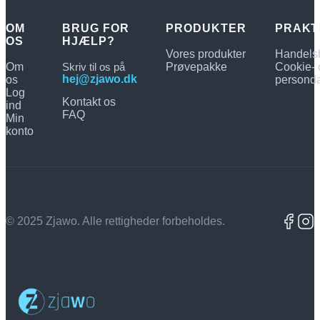
var:
er:
118.00 kr..
59.00 kr..
OM
BRUG FOR
PRODUKTER
PRAKT
OS
HJÆLP?
Vores produkter
Handelsb
Om
Skriv til os på
Prøvepakke
Cookie- 
hej@zjawo.dk
os
personda
Log
Kontakt os
ind
FAQ
Min
konto
© 2025 Zjawo. Alle rettigheder forbeholdes.