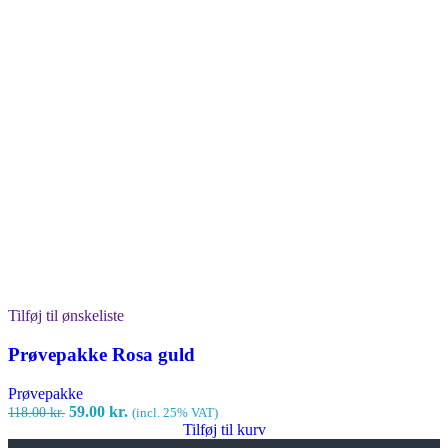
Tilføj til ønskeliste
Prøvepakke Rosa guld
Prøvepakke
Den
Den
59.00
kr.
118.00
kr.
(incl. 25% VAT)
oprindelige
aktuelle
Tilføj til kurv
pris
pris