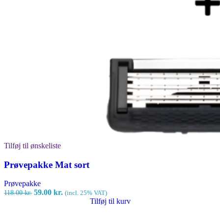
Tilføj til ønskeliste
Prøvepakke Mat sort
Prøvepakke
Den
Den
59.00
kr.
118.00
kr.
(incl. 25% VAT)
oprindelige
aktuelle
Tilføj til kurv
pris
pris
var:
er: