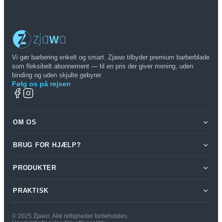
Vi gør barbering enkelt og smart. Zjawo tilbyder premium barberblade
som fleksibelt abonnement — til en pris der giver mening, uden
binding og uden skjulte gebyrer.
Følg os på rejsen
OM OS
BRUG FOR HJÆLP?
Om os
Log ind
Min konto
PRODUKTER
Skriv til os på
hej@zjawo.dk
PRAKTISK
Vores produkter
Kontakt os
Prøvepakke
FAQ
Handelsbetingelser
© 2025 Zjawo. Alle rettigheder forbeholdes.